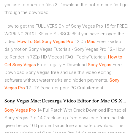
you use to open zip files 3. Download the bottom one first go
through the download ...
How to get the FULL VERSION of Sony Vegas Pro 15 for FREE!
WORKING 2019 LIKE and SUBSCRIBE if you have enjoyed the
video!
How
To
Get
Sony
Vegas
Pro
13 On
Mac
Free! - video
dailymotion Sony Vegas Tutorials - Sony Vegas Pro 12 - How
to Render in 720p HD Videos | FAQ - TechyTutorials.
How
to
Get
Sony
Vegas
Free Legally – Download
Sony
Vegas
Free
Download Sony Vegas free and use this video editing
software without watermarks and hidden payments.
Sony
Vegas
Pro
17 - Télécharger pour PC Gratuitement
Sony Vegas Mac: Descarga Video Editor for Mac OS X ...
Sony
Vegas
Pro
14 Full Patch With Crack Download [Portable]
Sony Vegas Pro 14 Crack setup free download from the link
given below 100 percent virus free and safe download. The