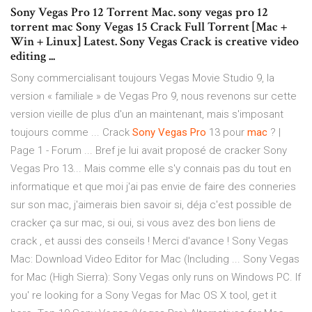
Sony Vegas Pro 12 Torrent Mac. sony vegas pro 12
torrent mac Sony Vegas 15 Crack Full Torrent [Mac +
Win + Linux] Latest. Sony Vegas Crack is creative video
editing ...
Sony commercialisant toujours Vegas Movie Studio 9, la
version « familiale » de Vegas Pro 9, nous revenons sur cette
version vieille de plus d'un an maintenant, mais s'imposant
toujours comme ... Crack
Sony
Vegas
Pro
13 pour
mac
? |
Page 1 - Forum ... Bref je lui avait proposé de cracker Sony
Vegas Pro 13... Mais comme elle s'y connais pas du tout en
informatique et que moi j'ai pas envie de faire des conneries
sur son mac, j'aimerais bien savoir si, déja c'est possible de
cracker ça sur mac, si oui, si vous avez des bon liens de
crack , et aussi des conseils ! Merci d'avance ! Sony Vegas
Mac: Download Video Editor for Mac (Including ... Sony Vegas
for Mac (High Sierra): Sony Vegas only runs on Windows PC. If
you' re looking for a Sony Vegas for Mac OS X tool, get it