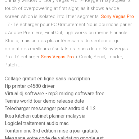
primary window of Sony Vegas Pro 14 Keygen may appear a
touch of overpowering at first sight, as it shows a wide
screen which is isolated into littler segments.
Sony
Vegas
Pro
17 - Télécharger pour PC Gratuitement Nous pourrions parler
d'Adobe Premiere, Final Cut, Lightworks ou même Pinnacle
Studio, mais un des plus intéressants du secteur et qui
obtient des meilleurs résultats est sans doute Sony Vegas
Pro. Télécharger
Sony
Vegas
Pro
+ Crack, Serial, Loader,
Patch ...
Collage gratuit en ligne sans inscription
Hp printer c4580 driver
Virtual dj software - mp3 mixing software free
Tennis world tour demo release date
Telecharger messenger pour android 4.1.2
Ikea kitchen cabinet planner malaysia
Logiciel traitement audio mac
Tomtom one 3rd edition mise a jour gratuite
Message votre code de validation google est