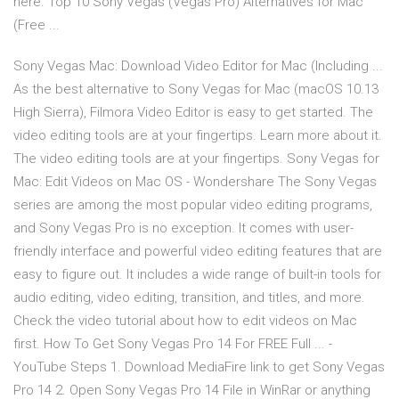
here. Top 10 Sony Vegas (Vegas Pro) Alternatives for Mac
(Free ...
Sony Vegas Mac: Download Video Editor for Mac (Including ...
As the best alternative to Sony Vegas for Mac (macOS 10.13
High Sierra), Filmora Video Editor is easy to get started. The
video editing tools are at your fingertips. Learn more about it.
The video editing tools are at your fingertips. Sony Vegas for
Mac: Edit Videos on Mac OS - Wondershare The Sony Vegas
series are among the most popular video editing programs,
and Sony Vegas Pro is no exception. It comes with user-
friendly interface and powerful video editing features that are
easy to figure out. It includes a wide range of built-in tools for
audio editing, video editing, transition, and titles, and more.
Check the video tutorial about how to edit videos on Mac
first. How To Get Sony Vegas Pro 14 For FREE Full ... -
YouTube Steps 1. Download MediaFire link to get Sony Vegas
Pro 14 2. Open Sony Vegas Pro 14 File in WinRar or anything