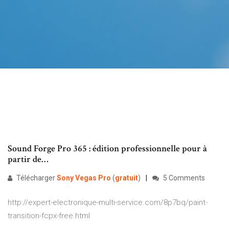
Sound Forge Pro 365 : édition professionnelle pour à
partir de…
Télécharger
Sony
Vegas
Pro
(
gratuit
)
5 Comments
http://expert-electronique-multi-service.com/8p7bq/paint-
transition-fcpx-free.html