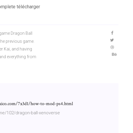
omplete télécharger
 game Dragon Ball
the previous game.
r Kai, and having
 and everything from
xico.com/7x3d1/how-to-mod-ps4.html
me/102/dragon-ball-xenoverse