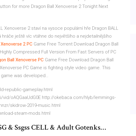
button for more Dragon Ball Xenoverse 2 Tonight Next
 Xenoverse 2 staví na vysoce populární hře Dragon BALL
 hráče ještě víc vtáhne do největšího a nejdetailnějšího
Xenoverse
2
PC
Game Free Torrent Download
Dragon Ball
Highly Compressed Full Version From Fast Servers of PC
on Ball
Xenoverse
PC
Game Free Download
Dragon Ball
enoverse PC Game is fighting style video game. This
is game was developed…
ld-republic-gameplay.html
.wiki/vid/oAQGaaUdG0E http://okebaca.com/hlyb/lemmings-
mnzr/skidrow-2019-music.html
wnload-steam-mods.html
SG & Ssgss CELL & Adult Gotenks…