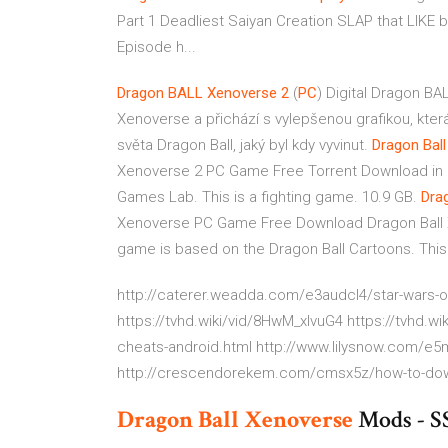
Part 1 Deadliest Saiyan Creation SLAP that LIKE 
Episode h...
Dragon
BALL
Xenoverse
2
(
PC
) Digital
Dragon BALL
Xenoverse a přichází s vylepšenou grafikou, která
světa Dragon Ball, jaký byl kdy vyvinut.
Dragon Ball
Xenoverse 2 PC Game Free Torrent Download in 
Games Lab. This is a fighting game. 10.9 GB.
Drag
Xenoverse PC Game Free Download Dragon Ball X
game is based on the Dragon Ball Cartoons. Th
http://caterer.weadda.com/e3audcl4/star-wars-o
https://tvhd.wiki/vid/8HwM_xlvuG4 https://tvhd
cheats-android.html http://www.lilysnow.com/e5
http://crescendorekem.com/cmsx5z/how-to-do
Dragon Ball
Xenoverse
Mods - S