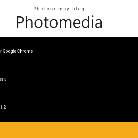
ur Google Chrome
es
.1.2