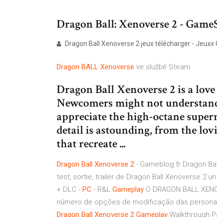
Dragon Ball: Xenoverse 2 - Game
Dragon Ball Xenoverse 2 jeux télécharger - Jeuxx 
Dragon
BALL
Xenoverse
ve službě Steam
Dragon Ball Xenoverse 2 is a love l
Newcomers might not understand 
appreciate the high-octane supern
detail is astounding, from the lo
that recreate ...
Dragon
Ball
Xenoverse
2
- Gameblog.fr Dragon Bal
test, sortie, trailer de Dragon Ball Xenoverse 2 
+ DLC -
PC
- R&L
Gameplay
O DRAGON BALL XENOV
número de opções de modificação das persona
Dragon
Ball
Xenoverse
2
Gameplay
Walkthrough Pa