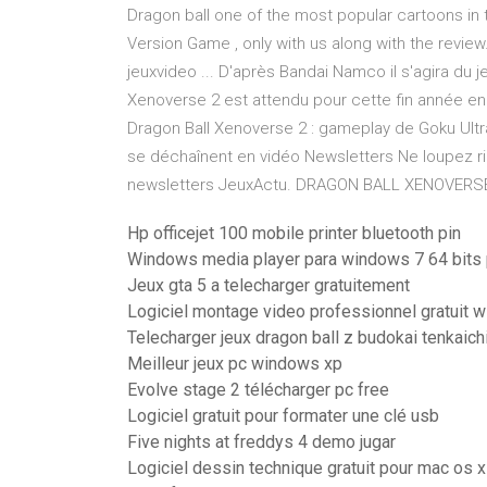
Dragon ball one of the most popular cartoons in
Version Game , only with us along with the review
jeuxvideo ... D'après Bandai Namco il s'agira du j
Xenoverse 2 est attendu pour cette fin année en
Dragon Ball Xenoverse 2 : gameplay de Goku Ultra
se déchaînent en vidéo Newsletters Ne loupez rie
newsletters JeuxActu. DRAGON BALL XENOVERSE
Hp officejet 100 mobile printer bluetooth pin
Windows media player para windows 7 64 bits
Jeux gta 5 a telecharger gratuitement
Logiciel montage video professionnel gratuit 
Telecharger jeux dragon ball z budokai tenkaichi
Meilleur jeux pc windows xp
Evolve stage 2 télécharger pc free
Logiciel gratuit pour formater une clé usb
Five nights at freddys 4 demo jugar
Logiciel dessin technique gratuit pour mac os x