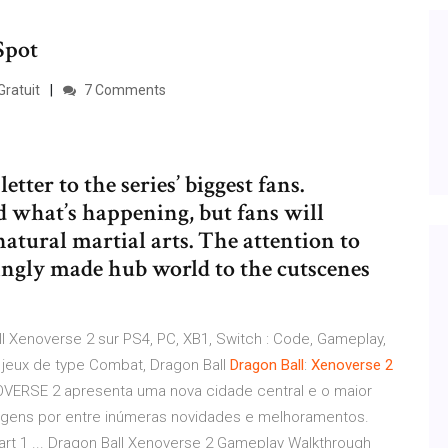
Spot
Gratuit
7 Comments
etter to the series’ biggest fans.
what’s happening, but fans will
atural martial arts. The attention to
vingly made hub world to the cutscenes
l Xenoverse 2 sur PS4, PC, XB1, Switch : Code, Gameplay,
un jeux de type Combat, Dragon Ball
Dragon
Ball
:
Xenoverse
2
ERSE 2 apresenta uma nova cidade central e o maior
gens por entre inúmeras novidades e melhoramentos.
rt 1 ... Dragon Ball Xenoverse 2 Gameplay Walkthrough